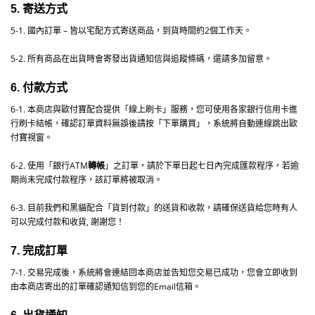
5.
寄送方式
5-1.
國內訂單
–
皆以宅配方式寄送商品，到貨時間約2
個工作天。
5-2.
所有商品在出貨時會寄發出貨通知信與追蹤條碼，還請多加留意。
6.
付款方式
6-1.
本商店與歐付寶配合提供「
線上刷卡」服務，您可使用各家銀行信用卡進
行刷卡結帳，確認訂單資料無誤後請按「下單購買」
，系統將自動連線跳出
歐
付寶
視窗。
6-2. 使用「銀行ATM
轉帳
」之訂單，請於下單日起七日內完成匯款程序，若逾
期尚未完成付款程序，該訂單將被取消。
6-3.
目前我們和黑貓配合「貨到付款」的送貨和收款，請確保送貨給您時有人
可以完成付款和收貨, 謝謝您！
7.
完成訂單
7-1.
交易完成後，系統將會連結回本商店並告知您交易已成功，您會立即收到
由本商店寄出的訂單確認通知信到您的
Email
信箱。