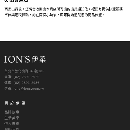
6.
出貨通知
商品出貨後，您將會收到由本商店所寄出的出貨通知信，裡面有提供快遞服務
單位與追蹤條碼，約在兩個小時後，即可開始追蹤您的商品位置。
台北市敦化北路343號10F
電話: (02) 2891-2926
傳真: (02) 2891-2936
信箱: ions@ions.com.tw
關於伊柔
品牌故事
生活美學
伊人專欄
聯絡我們