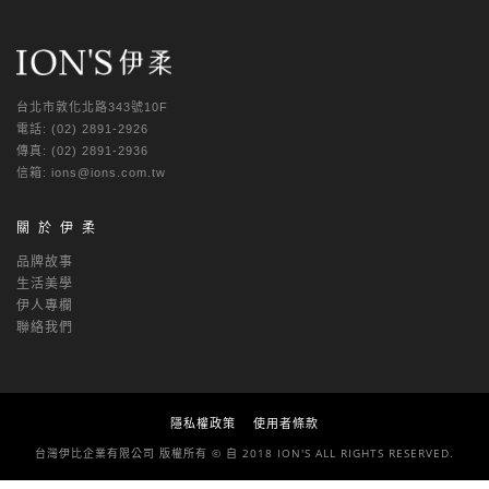
台北市敦化北路343號10F
電話: (02) 2891-2926
傳真: (02) 2891-2936
信箱: ions@ions.com.tw
關於伊柔
品牌故事
生活美學
伊人專欄
聯絡我們
隱私權政策
使用者條款
台灣伊比企業有限公司 版權所有 © 自 2018 ION'S ALL RIGHTS RESERVED.