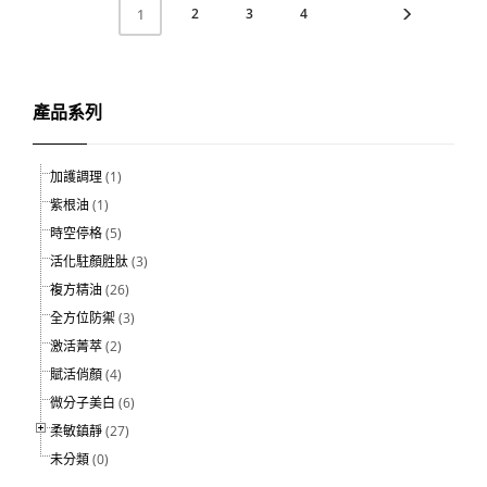
2
3
4
1
產品系列
加護調理
(1)
紫根油
(1)
時空停格
(5)
活化駐顏胜肽
(3)
複方精油
(26)
全方位防禦
(3)
激活菁萃
(2)
賦活俏顏
(4)
微分子美白
(6)
柔敏鎮靜
(27)
未分類
(0)