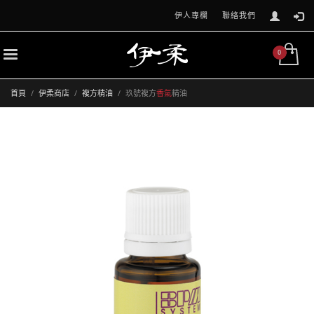
伊人專欄
聯絡我們
首頁
伊柔商店
複方精油
玖號複方
香氣
精油