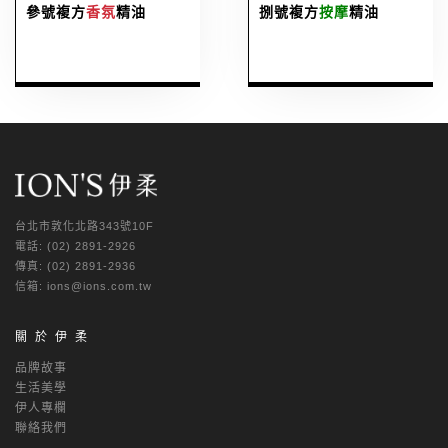
參號複方
香氛
精油
捌號複方
按摩
精油
台北市敦化北路343號10F
電話: (02) 2891-2926
傳真: (02) 2891-2936
信箱: ions@ions.com.tw
關於伊柔
品牌故事
生活美學
伊人專欄
聯絡我們