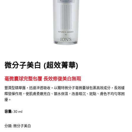
微分子美白 (超效菁華)
毫微囊球完整包覆 長效修復美白無瑕
豐潤型精華露，迅速滲透吸收。以獨特微分子毫微囊球包裹高效成分，長效緩
釋發揮作用，使肌膚柔嫩亮白、鎖水保濕，改善暗沉、斑點、膚色不均勻等困
擾。
容量:
30 ml
分類:
微分子美白