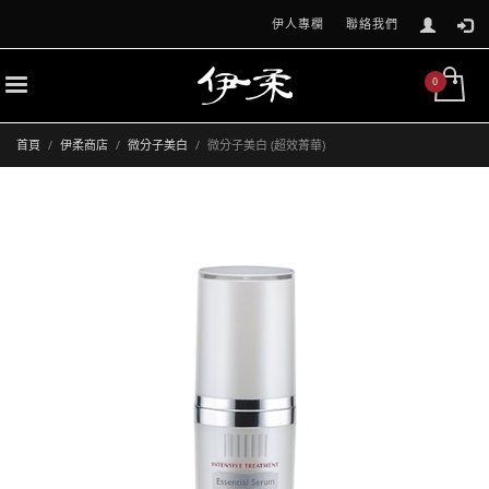
伊人專欄
聯絡我們
首頁
伊柔商店
微分子美白
微分子美白 (超效菁華)