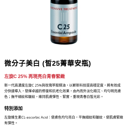
微分子美白 (皙25菁華安瓶)
左旋C 25% 再現亮白青春緊緻
新一代高濃度左旋C 25%與玫瑰萃取精油，以嶄新科技提高穩定度，將有效成
分快速導入，發揮卓越的修復和抗老化效果，由內而外淡化暗沉、均勻明亮膚
色；撫平細紋和皺紋，維持肌膚彈性、緊實，重現青春白皙光彩。
特別添加
左旋維生素CL-ascorbic Acid：使膚色均勻亮白，平撫細紋和皺紋，使肌膚緊緻
有彈性。