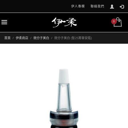
伊人專欄
聯絡我們
首頁
伊柔商店
微分子美白
微分子美白 (皙25菁華安瓶)