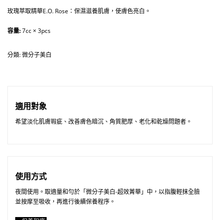
玫瑰萃取精華E.O. Rose：保濕滋養肌膚，使膚色亮白。
容量:
7cc × 3pcs
分類:
微分子美白
適用對象
希望淡化肌膚瑕疵、改善膚色暗沉、角質肥厚、老化和乾燥問題者。
使用方式
夜間使用。取適量和勻於「微分子美白-超效菁華」中，以指腹輕抹全臉
並按摩至吸收，再進行後續保養程序。