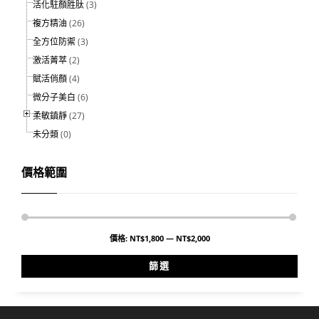
活化駐顏胜肽
(3)
複方精油
(26)
全方位防禦
(3)
激活菁萃
(2)
賦活俏顏
(4)
微分子美白
(6)
柔敏鎮靜
(27)
未分類
(0)
價格範圍
價格:
NT$1,800
—
NT$2,000
篩選