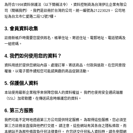
為符合
1998
資料保護法（以下簡稱法令），資料控制商為
台灣伊比企業有限公
司
（簡稱我們），
我們是註冊於台灣
的公司，統一編號為21223029，
公司地
址為台北市仁愛路二段12號7樓。
3. 會員資料收集
註冊新帳戶時需要您提供姓名、帳單住址、寄送住址、電郵地址、電話號碼及
一組密碼。
4. 我們如何使用您的資料？
資料用途於提供您網站內容、處理訂單、寄送商品、付款與退款，在您同意授
權後，以電子郵件通知您可能感興趣的商品促銷活動。
5. 保護個人資料
本站使用最新企業程序來保障您個人的資料權益。
我們也使用安全通訊端層
（
SSL
）加密軟體，在傳送訊息時維護您的資料。
6. 第三方服務
我們可能不定時地透過第三方公司提供特定服務。
為取得這些服務，您必須至
第三方註冊並直接與他們打交道。
請注意，這些網站有其各自之隱私條款，而
本網站不為那些條款負任何法律責任。
在您送交任何私人資料時，請先參閱網