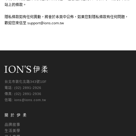
站上的條款。
隱私條款如有任何異動，將會於本頁中公佈，如果您對隱私條款有任何問題，
歡迎您來信至
support@ions.com.tw
台北市敦化北路343號10F
電話: (02) 2891-2926
傳真: (02) 2891-2936
信箱: ions@ions.com.tw
關於伊柔
品牌故事
生活美學