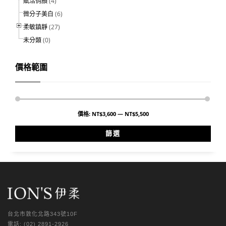
賦活俏顏
(4)
微分子美白
(6)
柔敏鎮靜
(27)
未分類
(0)
價格範圍
價格:
NT$3,600
—
NT$5,500
篩選
台北市敦化北路343號10F
電話: (02) 2891-2926