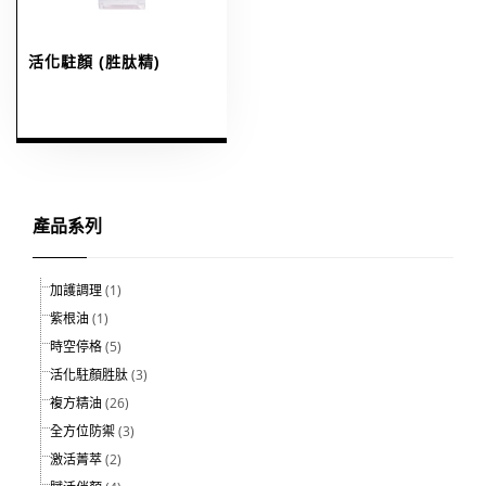
活化駐顏 (胜肽精)
產品系列
加護調理
(1)
紫根油
(1)
時空停格
(5)
活化駐顏胜肽
(3)
複方精油
(26)
全方位防禦
(3)
激活菁萃
(2)