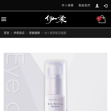
伊人專欄
聯絡我們
首頁
伊柔商店
柔敏鎮靜
BF2 眼部賦活靈露