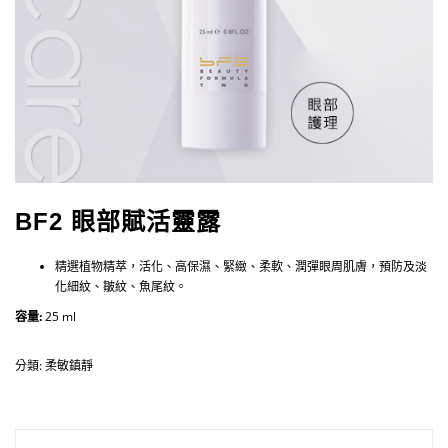
BF2 眼部賦活靈露
精選植物精萃，活化、高保濕、緊緻、柔軟、潤彈眼周肌膚，預防及淡
化細紋、皺紋、魚尾紋。
容量:
25 ml
分類:
柔敏鎮靜