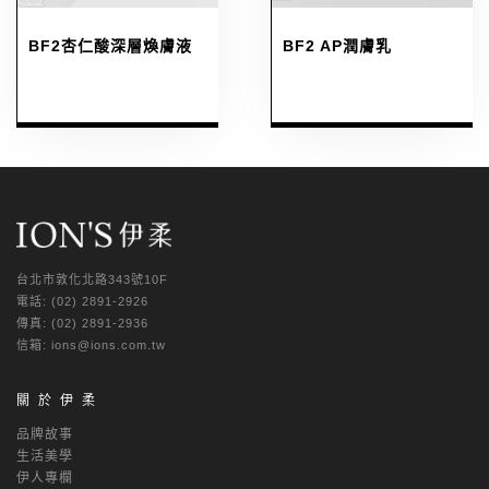
BF2杏仁酸深層煥膚液
BF2 AP潤膚乳
台北市敦化北路343號10F
電話: (02) 2891-2926
傳真: (02) 2891-2936
信箱: ions@ions.com.tw
關於伊柔
品牌故事
生活美學
伊人專欄