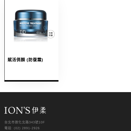
賦活俏顏 (防復霜)
台北市敦化北路343號10F
電話: (02) 2891-2926