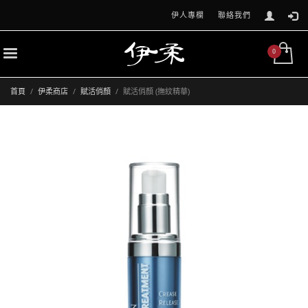
伊人專欄
聯絡我們
首頁
伊柔商店
賦活俏顏
賦活俏顏 (撫紋精華)