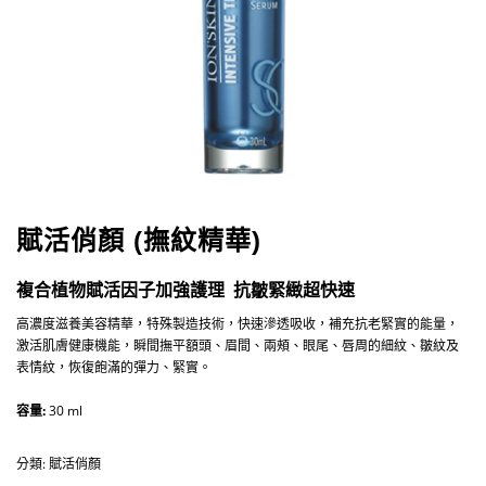
賦活俏顏 (撫紋精華)
複合植物賦活因子加強護理 抗皺緊緻超快速
高濃度滋養美容精華，特殊製造技術，快速滲透吸收，補充抗老緊實的能量，
激活肌膚健康機能，瞬間撫平額頭、眉間、兩頰、眼尾、唇周的細紋、皺紋及
表情紋，恢復飽滿的彈力、緊實。
容量:
30 ml
分類:
賦活俏顏