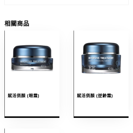
相關商品
賦活俏顏 (眼霜)
賦活俏顏 (逆齡霜)