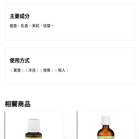
主要成分
檀香、乳香、茉莉、依蘭。
使用方式
﹝薰香﹞﹝沐浴﹞﹝按摩﹞﹝吸入﹞
相關商品