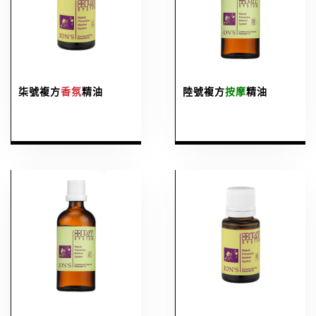
柒號複方
香氛
精油
陸號複方
按摩
精油