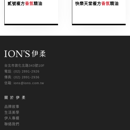
貳號複方
香氛
精油
快樂天堂複方
香氛
精油
台北市敦化北路343號10F
電話: (02) 2891-2926
傳真: (02) 2891-2936
信箱: ions@ions.com.tw
關於伊柔
品牌故事
生活美學
伊人專欄
聯絡我們